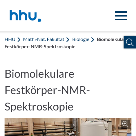
Zum Inhalt springen
Zur Suche springen
HHU
Math.-Nat. Fakultät
Biologie
Biomolekulare
Festkörper-NMR-Spektroskopie
Biomolekulare
Festkörper-NMR-
Spektroskopie